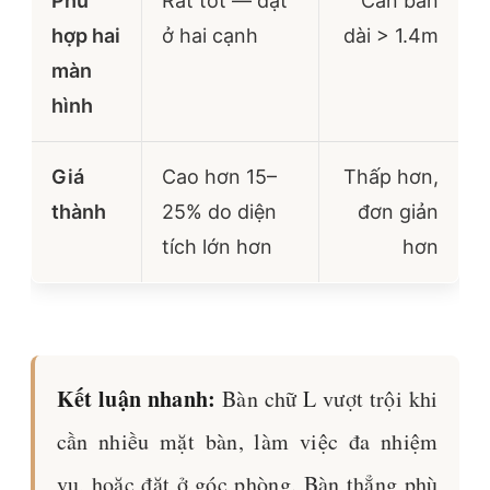
Phù
Rất tốt — đặt
Cần bàn
hợp hai
ở hai cạnh
dài > 1.4m
màn
hình
Giá
Cao hơn 15–
Thấp hơn,
thành
25% do diện
đơn giản
tích lớn hơn
hơn
Kết luận nhanh:
Bàn chữ L vượt trội khi
cần nhiều mặt bàn, làm việc đa nhiệm
vụ, hoặc đặt ở góc phòng. Bàn thẳng phù