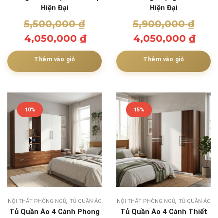
Hiện Đại
Hiện Đại
5,500,000
₫
5,900,000
₫
4,050,000
₫
4,050,000
₫
Thêm vào giỏ
Thêm vào giỏ
10%
15%
,
,
NỘI THẤT PHÒNG NGỦ
TỦ QUẦN ÁO
NỘI THẤT PHÒNG NGỦ
TỦ QUẦN ÁO
Tủ Quần Áo 4 Cánh Phong
Tủ Quần Áo 4 Cánh Thiết