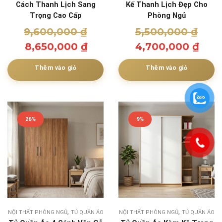
Cách Thanh Lịch Sang
Kế Thanh Lịch Đẹp Cho
Trọng Cao Cấp
Phòng Ngủ
9,600,000
₫
5,500,000
₫
8,650,000
₫
4,700,000
₫
Thêm vào giỏ
Thêm vào giỏ
26%
9%
,
,
NỘI THẤT PHÒNG NGỦ
TỦ QUẦN ÁO
NỘI THẤT PHÒNG NGỦ
TỦ QUẦN ÁO