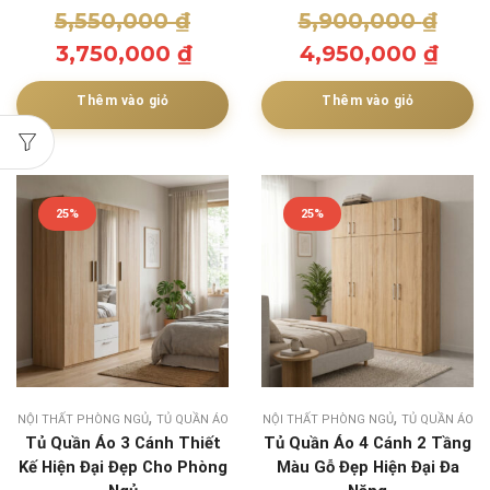
5,550,000
₫
5,900,000
₫
3,750,000
₫
4,950,000
₫
Thêm vào giỏ
Thêm vào giỏ
25%
25%
,
,
NỘI THẤT PHÒNG NGỦ
TỦ QUẦN ÁO
NỘI THẤT PHÒNG NGỦ
TỦ QUẦN ÁO
Tủ Quần Áo 3 Cánh Thiết
Tủ Quần Áo 4 Cánh 2 Tầng
Kế Hiện Đại Đẹp Cho Phòng
Màu Gỗ Đẹp Hiện Đại Đa