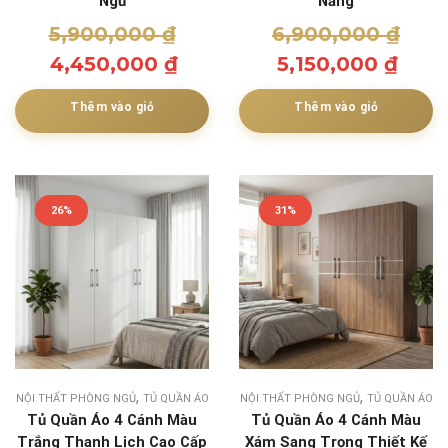
Ngủ
Năng
5,900,000
₫
6,900,000
₫
4,450,000
₫
5,150,000
₫
Thêm vào giỏ
Thêm vào giỏ
26%
31%
,
,
NỘI THẤT PHÒNG NGỦ
TỦ QUẦN ÁO
NỘI THẤT PHÒNG NGỦ
TỦ QUẦN ÁO
Tủ Quần Áo 4 Cánh Màu
Tủ Quần Áo 4 Cánh Màu
Trắng Thanh Lịch Cao Cấp
Xám Sang Trọng Thiết Kế