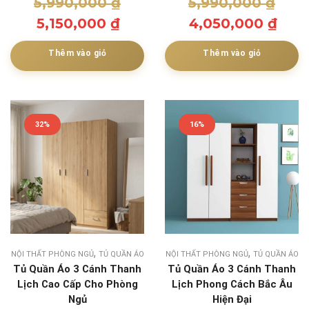
5,990,000
₫
5,990,000
₫
5,150,000
₫
4,050,000
₫
Thêm vào giỏ
Thêm vào giỏ
32%
16%
,
,
NỘI THẤT PHÒNG NGỦ
TỦ QUẦN ÁO
NỘI THẤT PHÒNG NGỦ
TỦ QUẦN ÁO
Tủ Quần Áo 3 Cánh Thanh
Tủ Quần Áo 3 Cánh Thanh
Lịch Cao Cấp Cho Phòng
Lịch Phong Cách Bắc Âu
Ngủ
Hiện Đại