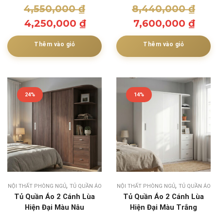
4,550,000
₫
8,440,000
₫
4,250,000
₫
7,600,000
₫
Thêm vào giỏ
Thêm vào giỏ
24%
14%
,
,
NỘI THẤT PHÒNG NGỦ
TỦ QUẦN ÁO
NỘI THẤT PHÒNG NGỦ
TỦ QUẦN ÁO
Tủ Quần Áo 2 Cánh Lùa
Tủ Quần Áo 2 Cánh Lùa
Hiện Đại Màu Nâu
Hiện Đại Màu Trắng