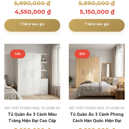
5,990,000
₫
5,990,000
₫
4,550,000
₫
5,150,000
₫
Thêm vào giỏ
Thêm vào giỏ
14%
32%
,
,
NỘI THẤT PHÒNG NGỦ
TỦ QUẦN ÁO
NỘI THẤT PHÒNG NGỦ
TỦ QUẦN ÁO
Tủ Quần Áo 3 Cánh Màu
Tủ Quần Áo 3 Cánh Phong
Trắng Hiện Đại Cao Cấp
Cách Hàn Quốc Hiện Đại