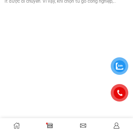
ít được di chuyển. Vì vậy, khi chọn tủ gỗ công nghiệp,...