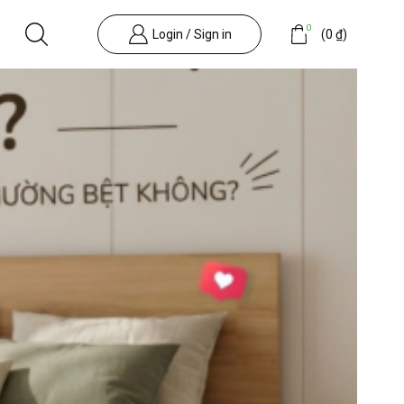
0
Login / Sign in
(
0
₫
)