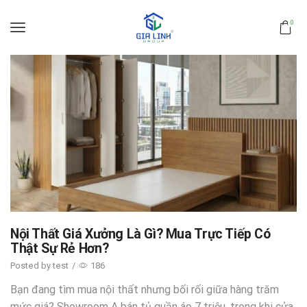
0
Nội Thất Giá Xưởng Là Gì? Mua Trực Tiếp Có
Thật Sự Rẻ Hơn?
Posted by
test
/
186
Bạn đang tìm mua nội thất nhưng bối rối giữa hàng trăm
mức giá? Showroom A bán tủ quần áo 7 triệu, trong khi cửa