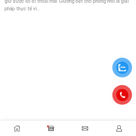
giữ được lối đi thoải mái. Giường bệt cho phòng nhỏ là giải
pháp thực tế vì...