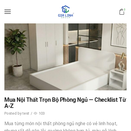
0
Mua Nội Thất Trọn Bộ Phòng Ngủ — Checklist Từ
A-Z
Posted by
test
/
103
Mua từng món nội thất phòng ngủ nghe có vẻ linh hoạt,
nhưng rất dễ gặp lỗi: giường không hợp tủ, màu gỗ lệch