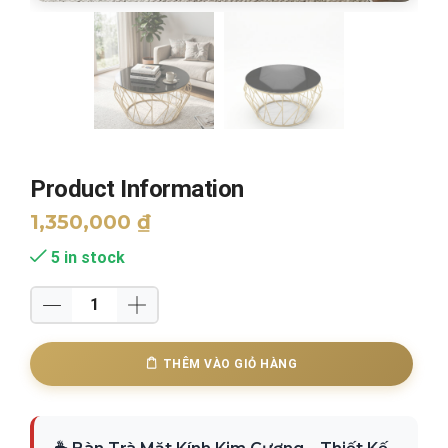
Product Information
1,350,000
₫
5 in stock
Bàn
Trà
Mặt
THÊM VÀO GIỎ HÀNG
Kính
Hiện
Đại
Thanh