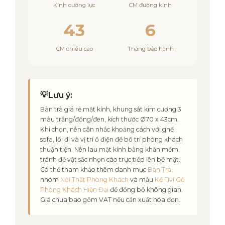
Kính cường lực
CM đường kính
43
6
CM chiều cao
Tháng bảo hành
💡
Lưu ý:
Bàn trà giá rẻ mặt kính, khung sắt kim cương 3
màu trắng/đồng/đen, kích thước Ø70 x 43cm.
Khi chọn, nên cân nhắc khoảng cách với ghế
sofa, lối đi và vị trí ổ điện để bố trí phòng khách
thuận tiện. Nên lau mặt kính bằng khăn mềm,
tránh để vật sắc nhọn cào trực tiếp lên bề mặt.
Có thể tham khảo thêm danh mục
Bàn Trà
,
nhóm
Nội Thất Phòng Khách
và mẫu
Kệ Tivi Gỗ
Phòng Khách Hiện Đại
để đồng bộ không gian.
Giá chưa bao gồm VAT nếu cần xuất hóa đơn.