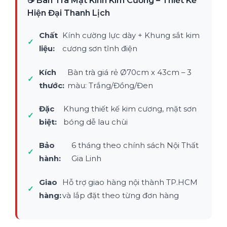
☕ Bàn Trà Mặt Kính Kim Cương – Thiết Kế
Lịch
Hiện Đại Thanh Lịch
quantity
Chất
Kính cường lực dày + Khung sắt kim
✓
liệu:
cương sơn tĩnh điện
Kích
Bàn trà giá rẻ Ø70cm x 43cm – 3
✓
thước:
màu: Trắng/Đồng/Đen
Đặc
Khung thiết kế kim cương, mặt sơn
✓
biệt:
bóng dễ lau chùi
Bảo
6 tháng theo chính sách Nội Thất
✓
hành:
Gia Linh
Giao
Hỗ trợ giao hàng nội thành TP.HCM
✓
hàng:
và lắp đặt theo từng đơn hàng