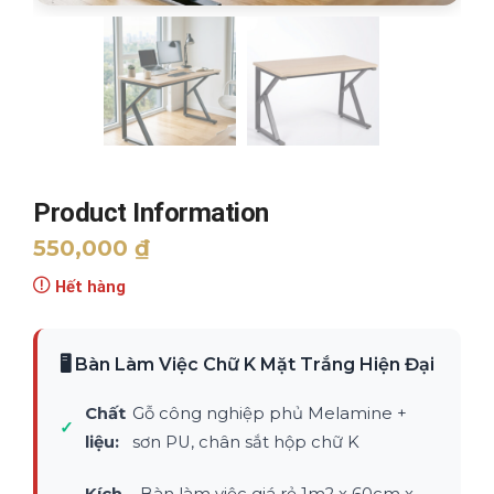
Product Information
550,000
₫
Hết hàng
🖥️ Bàn Làm Việc Chữ K Mặt Trắng Hiện Đại
Chất
Gỗ công nghiệp phủ Melamine +
✓
liệu:
sơn PU, chân sắt hộp chữ K
Kích
Bàn làm việc giá rẻ 1m2 x 60cm x